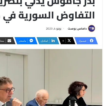
بدر جاموس يدلي بتصري
التفاوض السورية في 
داماس بوست
يونيو 4, 2023
فيسبوك
‫X
لينكدإن
ماسنجر
مشار