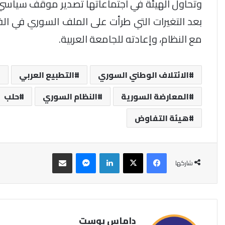
وتحاول الهيئة في اجتماعاتها تصدير موقف سياسي م
بعد التغيرات التي طرأت على الملف السوري في الفت
مع النظام، وإعادته للجامعة العربية.
الائتلاف الوطني السوري
التطبيع العربي
المعارضة السورية
النظام السوري
حلب
هيئة التفاوض
فيسبوك
‫X
لينكدإن
ماسنجر
مشاركة عبر البريد
شاركها
داماس بوست