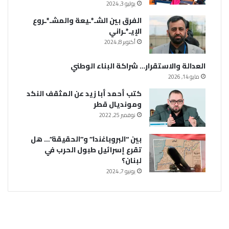
يوليو 3, 2024
الفرق بين الشـ*ـيعة والمشـ*ـروع
الإيـ*ـراني
أكتوبر 8, 2024
العدالة والاستقرار… شراكة البناء الوطني
مايو 14, 2026
كتب أحمد أبا زيد عن المثقف النكد
ومونديال قطر
نوفمبر 25, 2022
بين “البروباغندا” و”الحقيقة”… هل
تقرع إسرائيل طبول الحرب في
لبنان؟
يونيو 7, 2024