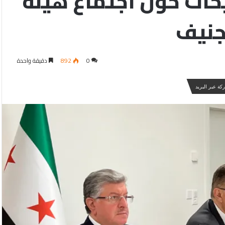
حات حول اجتماع هيئة
جنيف
0
892
دقيقة واحدة
كة عبر البريد