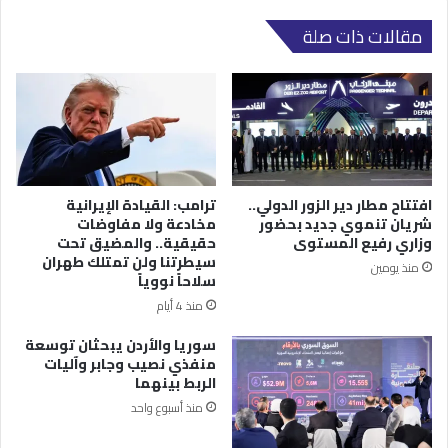
مقالات ذات صلة
افتتاح مطار دير الزور الدولي..
ترامب: القيادة الإيرانية
شريان تنموي جديد بحضور
مخادعة ولا مفاوضات
وزاري رفيع المستوى
حقيقية.. والمضيق تحت
سيطرتنا ولن تمتلك طهران
منذ يومين
سلاحاً نووياً
منذ 4 أيام
سوريا والأردن يبحثان توسعة
منفذي نصيب وجابر وآليات
الربط بينهما
منذ أسبوع واحد