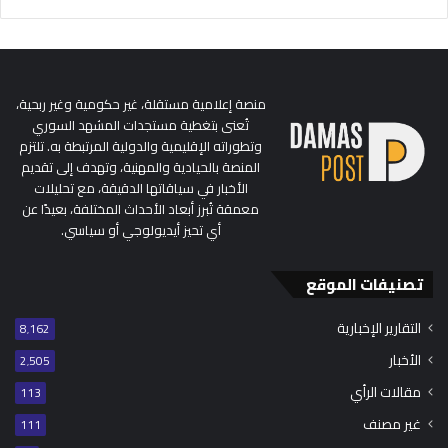
منصة إعلامية مستقلة، غير حكومية وغير ربحية،
تُعنى بتغطية مستجدات المشهد السوري
وتطوراته الإقليمية والدولية المرتبطة به. تلتزم
المنصة بالحيادية والمهنية، وتهدف إلى تقديم
الأخبار في سياقاتها الدقيقة، مع تحليلات
معمقة تُبرز أبعاد الأحداث المختلفة، بعيدًا عن
أي تحيز أيديولوجي أو سياسي.
تصنيفات الموقع
التقارير الإخبارية
8٬162
الأخبار
2٬505
مقالات الرأي
113
غير مصنف
111