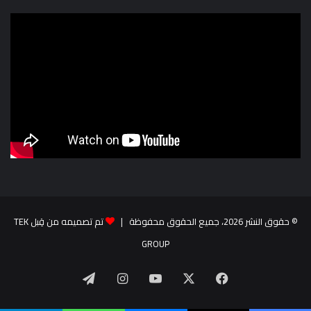
© حقوق النشر 2026، جميع الحقوق محفوظة |
تم تصميمه من قِبل TEK
GROUP
‫X
فيسبوك
‫YouTube
انستقرام
تيلقرام