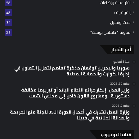
اقتباسات وإضاءات
58
إنفوغراف
48
حدث وتحليل
31
مدونة " داماس بوست"
25
أخر الأخبار
منذ 3 أسابيع
سوريا والبحرين توقعان مذكرة تفاهم لتعزيز التعاون في
إدارة الكوارث والحماية المدنية
يونيو 30, 2026
وزير العدل: إنكار جرائم النظام البائد أو تبريرها مخالفة
دستورية.. ومشروع قانون خاص إلى مجلس الشعب
يونيو 2, 2026
وزارة العدل تشارك في أعمال الدورة الـ35 للجنة منع الجريمة
والعدالة الجنائية في فيينا
قناة اليوتيوب