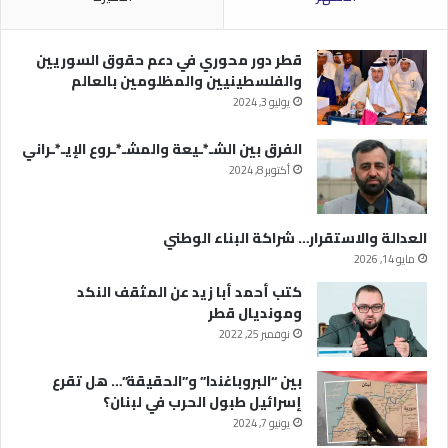
قطر دور محوري في دعم حقوق السوريين
والفلسطينيين والمظلومين بالعالم
يوليو 3, 2024
الفرق بين الشـ*ـيعة والمشـ*ـروع الإيـ*ـراني
أكتوبر 8, 2024
العدالة والاستقرار… شراكة البناء الوطني
مايو 14, 2026
كتب أحمد أبا زيد عن المثقف النكد
ومونديال قطر
نوفمبر 25, 2022
بين “البروباغندا” و”الحقيقة”… هل تقرع
إسرائيل طبول الحرب في لبنان؟
يونيو 7, 2024