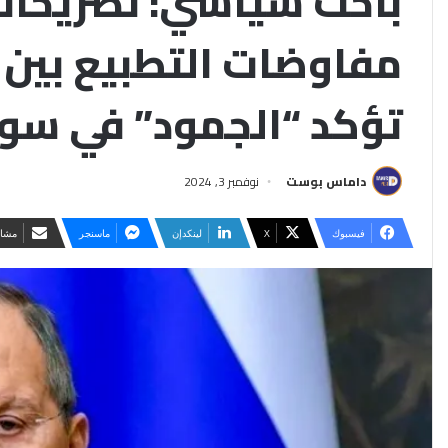
باحث سياسي: تصريحات
مفاوضات التطبيع بين 
تؤكد “الجمود” في سور
داماس بوست
نوفمبر 3, 2024
فيسبوك
‫X
لينكدإن
ماسنجر
مشار