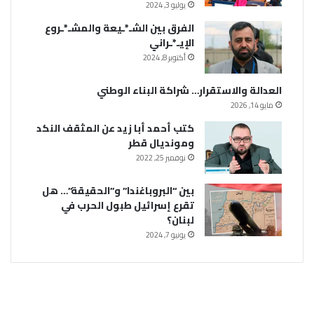
يوليو 3, 2024
الفرق بين الشـ*ـيعة والمشـ*ـروع
الإيـ*ـراني
أكتوبر 8, 2024
العدالة والاستقرار… شراكة البناء الوطني
مايو 14, 2026
كتب أحمد أبا زيد عن المثقف النكد
ومونديال قطر
نوفمبر 25, 2022
بين “البروباغندا” و”الحقيقة”… هل
تقرع إسرائيل طبول الحرب في
لبنان؟
يونيو 7, 2024