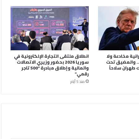
رانية مخادعة ولا
انطلاق ملتقى التجارة الإلكترونية في
. والمضيق تحت
سوريا 2026 بحضور وزيري الاتصالات
 طهران سلاحاً
والمالية وإطلاق مبادرة “500 تاجر
رقمي”
منذ 5 أيام