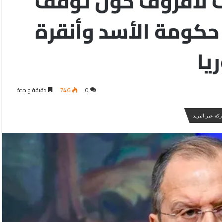
 لافروف حول توقف
حكومة الأسد وأنقرة
يا
0
746
دقيقة واحدة
كة عبر البريد