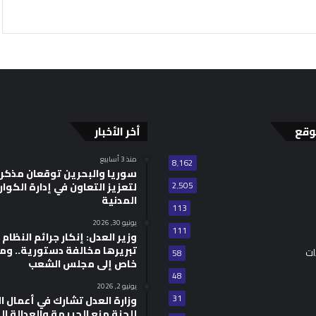
وقع
أخر الأخبار
منذ 3 أسابيع
8٬162
سوريا والبحرين توقعان مذكر
2٬505
لتعزيز التعاون في إدارة الكوا
المدنية
113
يونيو 30, 2026
111
وزير العدل: إنكار جرائم النظام ا
تبريرها مخالفة دستورية.. وم
ات
58
خاص إلى مجلس الشعب
48
يونيو 2, 2026
31
للجنة منع الجريمة والعدالة ال