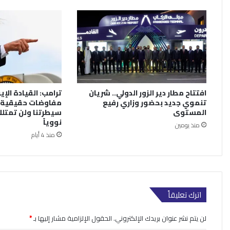
افتتاح مطار دير الزور الدولي.. شريان
ترامب: القيادة الإي
تنموي جديد بحضور وزاري رفيع
مفاوضات حقيقية.
المستوى
سيطرتنا ولن تمتلك
نووياً
منذ يومين
منذ 4 أيام
اترك تعليقاً
لن يتم نشر عنوان بريدك الإلكتروني.
الحقول الإلزامية مشار إليها بـ
*