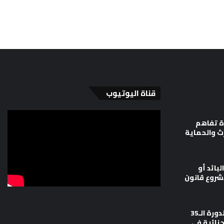
قناة اليوتيوب
ة تفاهم
رث والحماية
لبائد أو
شروع قانون
وزارة العدل تشارك في أعمال الدورة الـ35
جنائية في