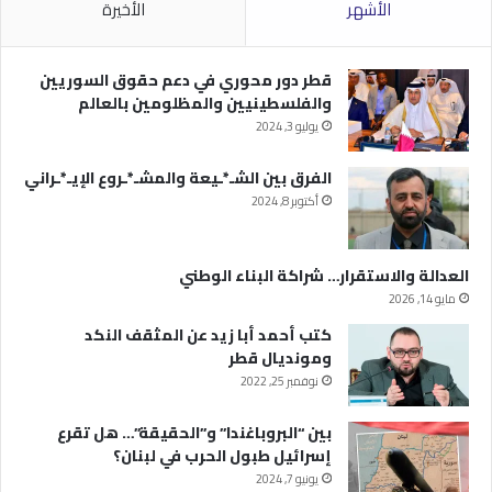
الأشهر
الأخيرة
قطر دور محوري في دعم حقوق السوريين
والفلسطينيين والمظلومين بالعالم
يوليو 3, 2024
الفرق بين الشـ*ـيعة والمشـ*ـروع الإيـ*ـراني
أكتوبر 8, 2024
العدالة والاستقرار… شراكة البناء الوطني
مايو 14, 2026
كتب أحمد أبا زيد عن المثقف النكد
ومونديال قطر
نوفمبر 25, 2022
بين “البروباغندا” و”الحقيقة”… هل تقرع
إسرائيل طبول الحرب في لبنان؟
يونيو 7, 2024