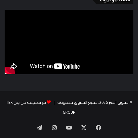
© حقوق النشر 2026، جميع الحقوق محفوظة |
تم تصميمه من قِبل TEK
GROUP
‫X
فيسبوك
‫YouTube
انستقرام
تيلقرام