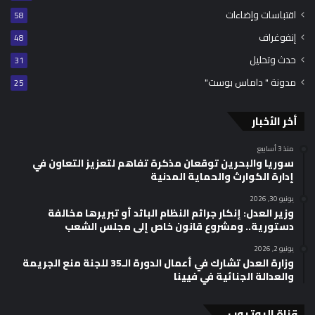
اقتباسات وإضاءات
58
إنفوغراف
48
حدث وتحليل
31
مدونة " داماس بوست"
25
أخر الأخبار
منذ 3 أسابيع
سوريا والبحرين توقعان مذكرة تفاهم لتعزيز التعاون في
إدارة الكوارث والحماية المدنية
يونيو 30, 2026
وزير العدل: إنكار جرائم النظام البائد أو تبريرها مخالفة
دستورية.. ومشروع قانون خاص إلى مجلس الشعب
يونيو 2, 2026
وزارة العدل تشارك في أعمال الدورة الـ35 للجنة منع الجريمة
والعدالة الجنائية في فيينا
قناة اليوتيوب