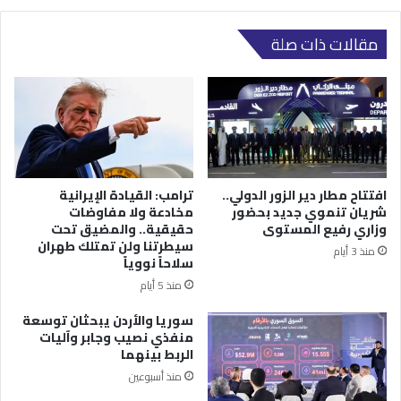
مقالات ذات صلة
افتتاح مطار دير الزور الدولي..
ترامب: القيادة الإيرانية
شريان تنموي جديد بحضور
مخادعة ولا مفاوضات
وزاري رفيع المستوى
حقيقية.. والمضيق تحت
سيطرتنا ولن تمتلك طهران
منذ 3 أيام
سلاحاً نووياً
منذ 5 أيام
سوريا والأردن يبحثان توسعة
منفذي نصيب وجابر وآليات
الربط بينهما
منذ أسبوعين