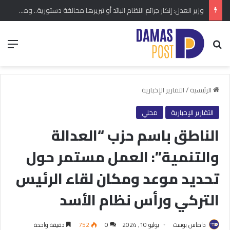
وزير العدل: إنكار جرائم النظام البائد أو تبريرها مخالفة دستورية.. ومشروع قانون خاص إلى مجلس الشعب
بحث عن
الق
الرئيسية
/
التقارير الإخبارية
التقارير الإخبارية
محلي
الناطق باسم حزب “العدالة
والتنمية”: العمل مستمر حول
تحديد موعد ومكان لقاء الرئيس
التركي ورأس نظام الأسد
داماس بوست
يوليو 10, 2024
0
752
دقيقة واحدة