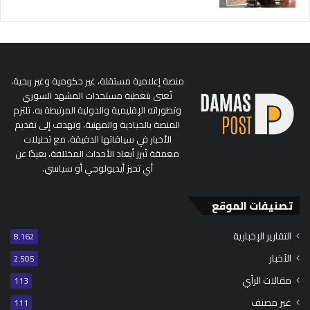
منصة إعلامية مستقلة، غير حكومية وغير ربحية،
تُعنى بتغطية مستجدات المشهد السوري
وتطوراته الإقليمية والدولية المرتبطة به. تلتزم
المنصة بالحيادية والمهنية، وتهدف إلى تقديم
الأخبار في سياقاتها الدقيقة، مع تحليلات
معمقة تُبرز أبعاد الأحداث المختلفة، بعيدًا عن
أي تحيز أيديولوجي أو سياسي.
تصنيفات الموقع
التقارير الإخبارية
8٬162
الأخبار
2٬505
مقالات الرأي
113
غير مصنف
111