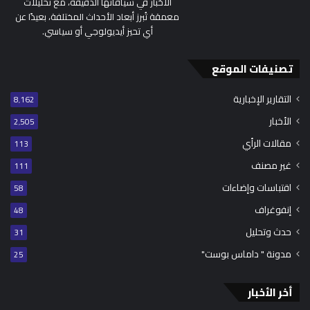
الأخبار في سياقاتها الدقيقة، مع تحليلات
معمقة تُبرز أبعاد الأحداث المختلفة، بعيدًا عن
أي تحيز أيديولوجي أو سياسي.
تصنيفات الموقع
التقارير الإخبارية
8٬162
الأخبار
2٬505
مقالات الرأي
113
غير مصنف
111
اقتباسات وإضاءات
58
إنفوغراف
48
حدث وتحليل
31
مدونة " داماس بوست"
25
أخر الأخبار