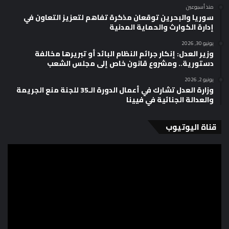
منذ أسبوعين
سوريا والبحرين توقعان مذكرة تفاهم لتعزيز التعاون في
إدارة الكوارث والحماية المدنية
يونيو 30, 2026
وزير العدل: إنكار جرائم النظام البائد أو تبريرها مخالفة
دستورية.. ومشروع قانون خاص إلى مجلس الشعب
يونيو 2, 2026
وزارة العدل تشارك في أعمال الدورة الـ35 للجنة منع الجريمة
والعدالة الجنائية في فيينا
قناة اليوتيوب