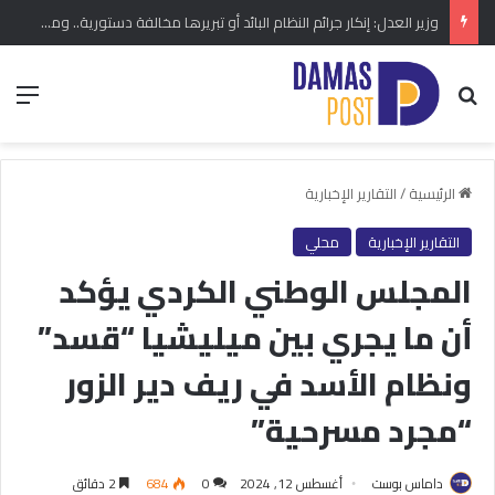
وزير العدل: إنكار جرائم النظام البائد أو تبريرها مخالفة دستورية.. ومشروع قانون خاص إلى مجلس الشعب
بحث عن
الق
الرئيسية
/
التقارير الإخبارية
التقارير الإخبارية
محلي
المجلس الوطني الكردي يؤكد
أن ما يجري بين ميليشيا “قسد”
ونظام الأسد في ريف دير الزور
“مجرد مسرحية”
داماس بوست
أغسطس 12, 2024
0
684
2 دقائق