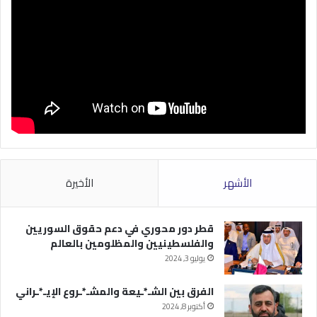
الأشهر
الأخيرة
قطر دور محوري في دعم حقوق السوريين
والفلسطينيين والمظلومين بالعالم
يوليو 3, 2024
الفرق بين الشـ*ـيعة والمشـ*ـروع الإيـ*ـراني
أكتوبر 8, 2024