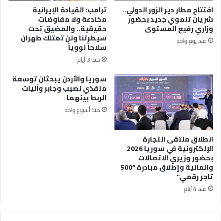
افتتاح مطار دير الزور الدولي..
ترامب: القيادة الإيرانية
شريان تنموي جديد بحضور
مخادعة ولا مفاوضات
وزاري رفيع المستوى
حقيقية.. والمضيق تحت
سيطرتنا ولن تمتلك طهران
منذ يوم واحد
سلاحاً نووياً
منذ 3 أيام
سوريا والأردن يبحثان توسعة
منفذي نصيب وجابر وآليات
الربط بينهما
منذ أسبوع واحد
انطلاق ملتقى التجارة
الإلكترونية في سوريا 2026
بحضور وزيري الاتصالات
والمالية وإطلاق مبادرة “500
تاجر رقمي”
منذ 4 أيام