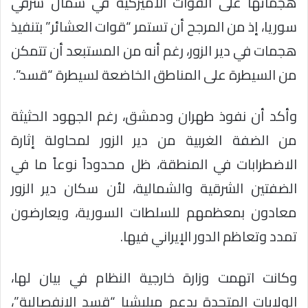
هجماتها على القوات الأميركية في شمال شرقي
سوريا، إذ من المرجح أن تستمر “قوات العشائر” بتنفيذ
هجمات في دير الزور، رغم أنه من المستبعد أن تتمكن
من السيطرة على المناطق الخاضعة لسيطرة “قسد”.
وأكد أن نفوذ طهران ودمشق، رغم الجهود الحثيثة
من الضفة الغربية من دير الزور لمحاولة إثارة
الاضطرابات في المنطقة، ظل محدوداً نوعاً ما في
الضفتين الشرقية والشمالية، لأن سكان دير الزور
معادون بمعظمهم للسلطات السورية، ويعارضون
تمدد وتعاظم الدور الإيراني فيها.
وكانت اتهمت وزارة خارجية النظام في بيان لها،
الولايات المتحدة بدعم ميليشيا “قسد الانفصالية”،