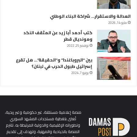
العدالة والاستقرار… شراكة البناء الوطني
مايو 14, 2026
كتب أحمد أبا زيد عن المثقف النكد
ومونديال قطر
نوفمبر 25, 2022
بين “البروباغندا” و”الحقيقة”… هل تقرع
إسرائيل طبول الحرب في لبنان؟
يونيو 7, 2024
منصة إعلامية مستقلة، غير حكومية وغير ربحية،
تُعنى بتغطية مستجدات المشهد السوري
وتطوراته الإقليمية والدولية المرتبطة به. تلتزم
المنصة بالحيادية والمهنية، وتهدف إلى تقديم