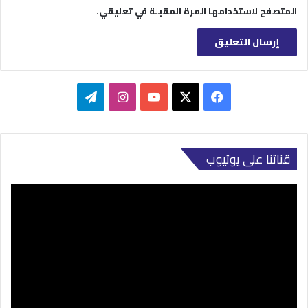
المتصفح لاستخدامها المرة المقبلة في تعليقي.
‫X
فيسبوك
‫YouTube
انستقرام
تيلقرام
قناتنا على يوتيوب