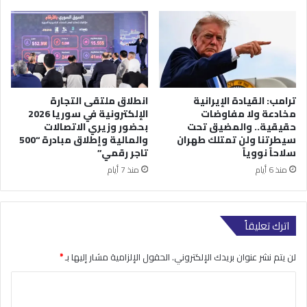
ترامب: القيادة الإيرانية
انطلاق ملتقى التجارة
مخادعة ولا مفاوضات
الإلكترونية في سوريا 2026
حقيقية.. والمضيق تحت
بحضور وزيري الاتصالات
سيطرتنا ولن تمتلك طهران
والمالية وإطلاق مبادرة “500
سلاحاً نووياً
تاجر رقمي”
منذ 6 أيام
منذ 7 أيام
اترك تعليقاً
لن يتم نشر عنوان بريدك الإلكتروني.
الحقول الإلزامية مشار إليها بـ
*
ا
ل