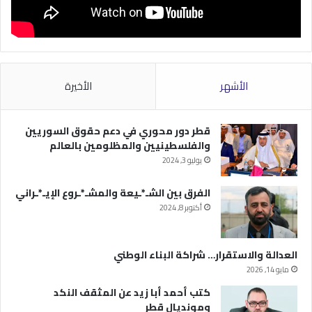
الأشهر
الأخيرة
قطر دور محوري في دعم حقوق السوريين
والفلسطينيين والمظلومين بالعالم
يوليو 3, 2024
الفرق بين الشـ*ـيعة والمشـ*ـروع الإيـ*ـراني
أكتوبر 8, 2024
العدالة والاستقرار… شراكة البناء الوطني
مايو 14, 2026
كتب أحمد أبا زيد عن المثقف النكد
ومونديال قطر