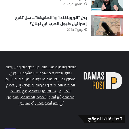
نوفمبر 25, 2022
بين “البروباغندا” و”الحقيقة”… هل تقرع
إسرائيل طبول الحرب في لبنان؟
يونيو 7, 2024
منصة إعلامية مستقلة، غير حكومية وغير ربحية،
تُعنى بتغطية مستجدات المشهد السوري
وتطوراته الإقليمية والدولية المرتبطة به. تلتزم
المنصة بالحيادية والمهنية، وتهدف إلى تقديم
الأخبار في سياقاتها الدقيقة، مع تحليلات
معمقة تُبرز أبعاد الأحداث المختلفة، بعيدًا عن
أي تحيز أيديولوجي أو سياسي.
تصنيفات الموقع