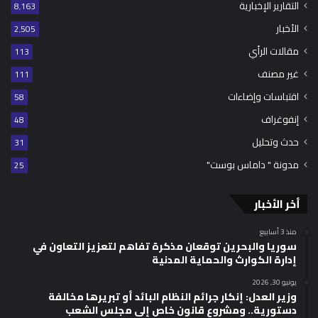
التقارير الإخبارية
8٬163
الأخبار
2٬505
مقالات الرأي
113
غير مصنف
111
اقتباسات وإضاءات
58
إنفوغراف
48
حدث وتحليل
31
مدونة " داماس بوست"
25
أخر الأخبار
منذ 3 أسابيع
سوريا والبحرين توقعان مذكرة تفاهم لتعزيز التعاون في
إدارة الكوارث والحماية المدنية
يونيو 30, 2026
وزير العدل: إنكار جرائم النظام البائد أو تبريرها مخالفة
دستورية.. ومشروع قانون خاص إلى مجلس الشعب