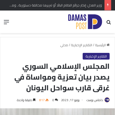
وزير العدل: إنكار جرائم النظام البائد أو تبريرها مخالفة دستورية.. ومشروع قانون خاص إلى مجلس الشعب
بحث عن
الق
الرئيسية
/
التقارير الإخبارية
/
محلي
التقارير الإخبارية
المجلس الإسلامي السوري
يصدر بيان تعزية ومواساة في
غرقى قارب سواحل اليونان
داماس بوست
يونيو 17, 2023
0
817
دقيقة واحدة