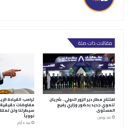
مقالات ذات صلة
افتتاح مطار دير الزور الدولي.. شريان
ترامب: القيادة الإي
تنموي جديد بحضور وزاري رفيع
مفاوضات حقيقية.
المستوى
سيطرتنا ولن تمتلك
نووياً
منذ يومين
منذ 4 أيام