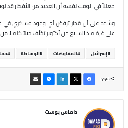
معلناً في الوقت نفسه أن العديد من الأفكار قد ن
وشدد على أن قطر ترفض أي وجود عسكري في غزة يك
على غزة منذ السابع من أكتوبر تخلّف جيلاً كاملاً من 
إسرائيل
المفاوضات
الوساطة
حما
فيسبوك
‫X
لينكدإن
ماسنجر
مشاركة عبر البريد
شاركها
داماس بوست