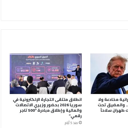
رانية مخادعة ولا
انطلاق ملتقى التجارة الإلكترونية في
. والمضيق تحت
سوريا 2026 بحضور وزيري الاتصالات
 طهران سلاحاً
والمالية وإطلاق مبادرة “500 تاجر
رقمي”
منذ 5 أيام