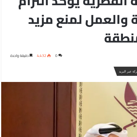
 القطرية يؤكد التزام
 والعمل لمنع مزيد
منطقة
0
4٬432
دقيقة واحدة
كة عبر البريد