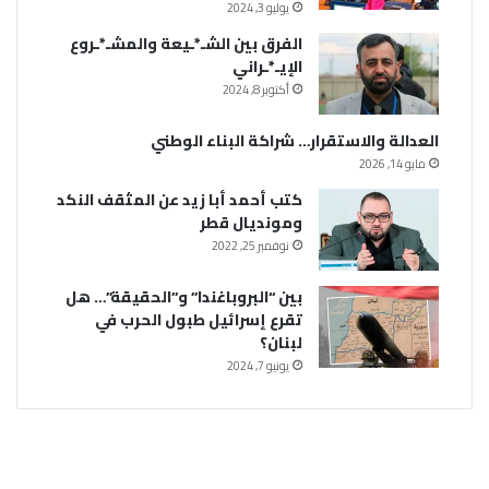
يوليو 3, 2024
الفرق بين الشـ*ـيعة والمشـ*ـروع
الإيـ*ـراني
أكتوبر 8, 2024
العدالة والاستقرار… شراكة البناء الوطني
مايو 14, 2026
كتب أحمد أبا زيد عن المثقف النكد
ومونديال قطر
نوفمبر 25, 2022
بين “البروباغندا” و”الحقيقة”… هل
تقرع إسرائيل طبول الحرب في
لبنان؟
يونيو 7, 2024