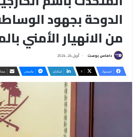
المتحدث باسم الخارجية
الدوحة بجهود الوساطة
من الانهيار الأمني بال
داماس بوست
أبريل 24, 2024
فيسبوك
‫X
لينكدإن
ماسنجر
مشار