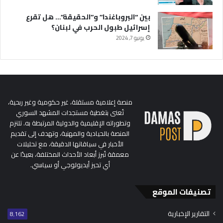
بين “البروباغندا” و”الحقيقة”… هل تقرع
إسرائيل طبول الحرب في لبنان؟
يونيو 7, 2024
منصة إعلامية مستقلة، غير حكومية وغير ربحية،
تُعنى بتغطية مستجدات المشهد السوري
وتطوراته الإقليمية والدولية المرتبطة به. تلتزم
المنصة بالحيادية والمهنية، وتهدف إلى تقديم
الأخبار في سياقاتها الدقيقة، مع تحليلات
معمقة تُبرز أبعاد الأحداث المختلفة، بعيدًا عن
أي تحيز أيديولوجي أو سياسي.
تصنيفات الموقع
التقارير الإخبارية
8٬162