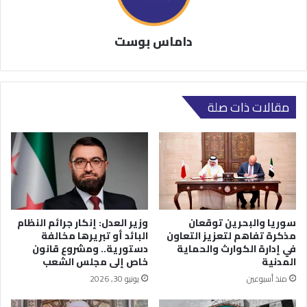
داماس بوست
مقالات ذات صلة
سوريا والبحرين توقعان
وزير العدل: إنكار جرائم النظام
مذكرة تفاهم لتعزيز التعاون
البائد أو تبريرها مخالفة
في إدارة الكوارث والحماية
دستورية.. ومشروع قانون
المدنية
خاص إلى مجلس الشعب
منذ أسبوعين
يونيو 30, 2026