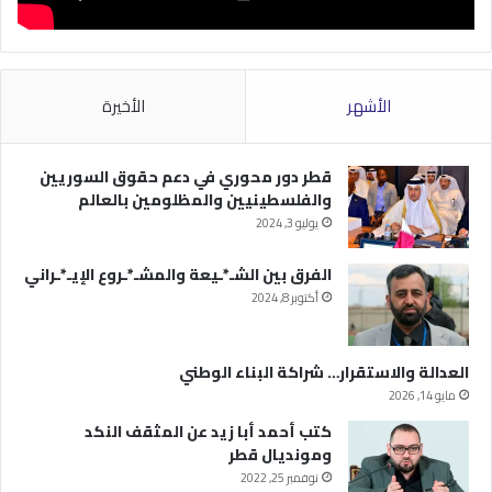
الأشهر
الأخيرة
قطر دور محوري في دعم حقوق السوريين
والفلسطينيين والمظلومين بالعالم
يوليو 3, 2024
الفرق بين الشـ*ـيعة والمشـ*ـروع الإيـ*ـراني
أكتوبر 8, 2024
العدالة والاستقرار… شراكة البناء الوطني
مايو 14, 2026
كتب أحمد أبا زيد عن المثقف النكد
ومونديال قطر
نوفمبر 25, 2022