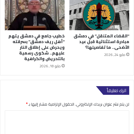
“القضاء المتنقل” في دمشق
خطيب جامع في دمشق يتهم
مبادرة استثنائية قبل عيد
“أهل ريف دمشق” بسرقته
الأضحى.. ما تفاصيلها؟
ويحرض على إطلاق النار
عليهم.. شكوى رسمية
مايو 24, 2026
بالتحريض والكراهية
مايو 18, 2026
اترك تعليقاً
لن يتم نشر عنوان بريدك الإلكتروني.
الحقول الإلزامية مشار إليها بـ
*
ا
ل
ت