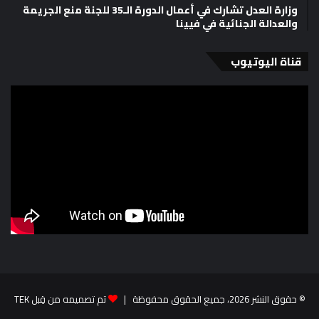
وزارة العدل تشارك في أعمال الدورة الـ35 للجنة منع الجريمة
والعدالة الجنائية في فيينا
قناة اليوتيوب
© حقوق النشر 2026، جميع الحقوق محفوظة |
تم تصميمه من قِبل TEK