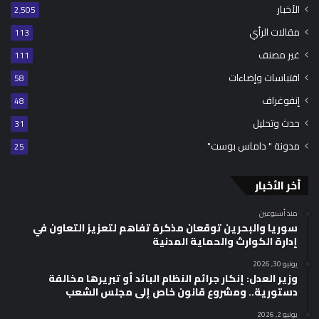
الأخبار
2٬505
مقالات الرأي
113
غير مصنف
111
اقتباسات وإضاءات
58
إنفوغراف
48
حدث وتحليل
31
مدونة " داماس بوست"
25
أخر الأخبار
منذ أسبوعين
سوريا والبحرين توقعان مذكرة تفاهم لتعزيز التعاون في
إدارة الكوارث والحماية المدنية
يونيو 30, 2026
وزير العدل: إنكار جرائم النظام البائد أو تبريرها مخالفة
دستورية.. ومشروع قانون خاص إلى مجلس الشعب
يونيو 2, 2026