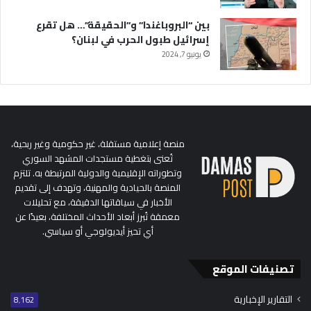
بين “البروباغندا” و”الحقيقة”… هل تقرع
إسرائيل طبول الحرب في لبنان؟
يونيو 7, 2024
منصة إعلامية مستقلة، غير حكومية وغير ربحية،
تُعنى بتغطية مستجدات المشهد السوري
وتطوراته الإقليمية والدولية المرتبطة به. تلتزم
المنصة بالحيادية والمهنية، وتهدف إلى تقديم
الأخبار في سياقاتها الدقيقة، مع تحليلات
معمقة تُبرز أبعاد الأحداث المختلفة، بعيدًا عن
أي تحيز أيديولوجي أو سياسي.
تصنيفات الموقع
التقارير الإخبارية
8٬162