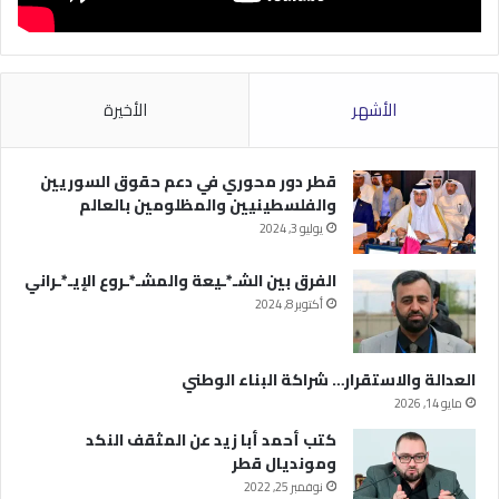
الأشهر
الأخيرة
قطر دور محوري في دعم حقوق السوريين
والفلسطينيين والمظلومين بالعالم
يوليو 3, 2024
الفرق بين الشـ*ـيعة والمشـ*ـروع الإيـ*ـراني
أكتوبر 8, 2024
العدالة والاستقرار… شراكة البناء الوطني
مايو 14, 2026
كتب أحمد أبا زيد عن المثقف النكد
ومونديال قطر
نوفمبر 25, 2022