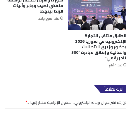
منفذي نصيب وجابر وآليات
الربط بينهما
منذ أسبوع واحد
انطلاق ملتقى التجارة
الإلكترونية في سوريا 2026
بحضور وزيري الاتصالات
والمالية وإطلاق مبادرة “500
تاجر رقمي”
منذ 4 أيام
اترك تعليقاً
لن يتم نشر عنوان بريدك الإلكتروني.
الحقول الإلزامية مشار إليها بـ
*
ا
ل
ت