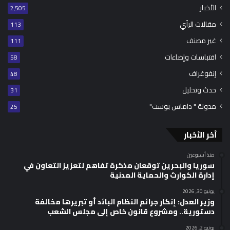
الأخبار
2٬505
مقالات الرأي
113
غير مصنف
111
اقتباسات وإضاءات
58
إنفوغراف
48
حدث وتحليل
31
مدونة " داماس بوست"
25
أخر الأخبار
منذ أسبوعين
سوريا والبحرين توقعان مذكرة تفاهم لتعزيز التعاون في
إدارة الكوارث والحماية المدنية
يونيو 30, 2026
وزير العدل: إنكار جرائم النظام البائد أو تبريرها مخالفة
دستورية.. ومشروع قانون خاص إلى مجلس الشعب
يونيو 2, 2026