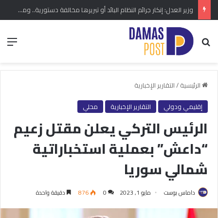
وزير العدل: إنكار جرائم النظام البائد أو تبريرها مخالفة دستورية.. ومشروع قانون خاص إلى مجلس الشعب
بحث عن
الق
الرئيسية
/
التقارير الإخبارية
إقليمي ودولي
التقارير الإخبارية
محلي
الرئيس التركي يعلن مقتل زعيم
“داعش” بعملية استخباراتية
شمالي سوريا
داماس بوست
مايو 1, 2023
0
876
دقيقة واحدة