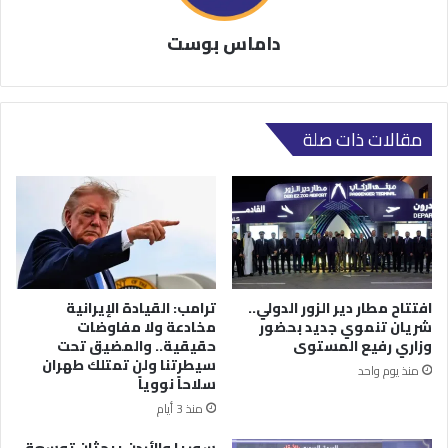
داماس بوست
مقالات ذات صلة
افتتاح مطار دير الزور الدولي..
ترامب: القيادة الإيرانية
شريان تنموي جديد بحضور
مخادعة ولا مفاوضات
وزاري رفيع المستوى
حقيقية.. والمضيق تحت
سيطرتنا ولن تمتلك طهران
منذ يوم واحد
سلاحاً نووياً
منذ 3 أيام
سوريا والأردن يبحثان توسعة