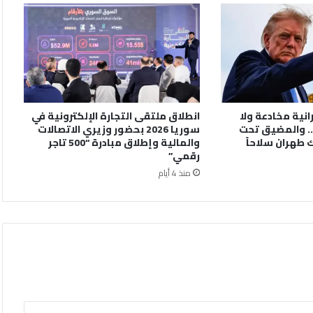
رانية مخادعة ولا
انطلاق ملتقى التجارة الإلكترونية في
. والمضيق تحت
سوريا 2026 بحضور وزيري الاتصالات
 طهران سلاحاً
والمالية وإطلاق مبادرة “500 تاجر
رقمي”
منذ 4 أيام