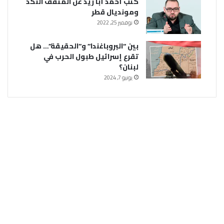
كتب أحمد أبا زيد عن المثقف النكد
ومونديال قطر
نوفمبر 25, 2022
بين “البروباغندا” و”الحقيقة”… هل
تقرع إسرائيل طبول الحرب في
لبنان؟
يونيو 7, 2024