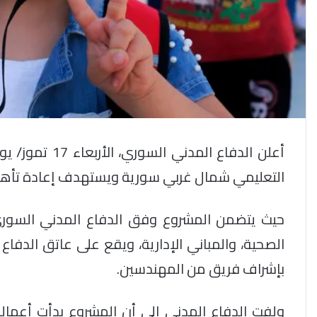
أعلن الدفاع ال
التعليمي شمال غربي سورية ويستهدف إعادة تأهيل 22 مدرسة تضررت جراء زلزال 6 شباط 3
حيث يتضمن المشروع وفق الدفاع المدني السوري 
بإشراف فريق من المهندسين.
ولفت الدفاع المدني إلى أن المشروع بدأت أعماله