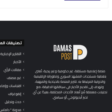
تصنيفات الم
التقارير الإخبارية
الأخبار
مقالات الرأي
منصة إعلامية مستقلة، غير حكومية وغير ربحية، تُعنى
بتغطية مستجدات المشهد السوري وتطوراته الإقليمية
غير مصنف
والدولية المرتبطة به. تلتزم المنصة بالحيادية والمهنية،
اقتباسات وإضاء
وتهدف إلى تقديم الأخبار في سياقاتها الدقيقة، مع
تحليلات معمقة تُبرز أبعاد الأحداث المختلفة، بعيدًا عن أي
إنفوغراف
تحيز أيديولوجي أو سياسي.
حدث وتحليل
مدونة " داماس