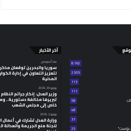
وقع
أخر الأخبار
منذ أسبوعين
8٬162
سوريا والبحرين توقعان مذكر
2٬505
لتعزيز التعاون في إدارة الكوا
المدنية
113
يونيو 30, 2026
111
وزير العدل: إنكار جرائم النظام ا
تبريرها مخالفة دستورية.. وم
ات
58
خاص إلى مجلس الشعب
48
يونيو 2, 2026
31
للجنة منع الجريمة والعدالة ال
 بوست"
25