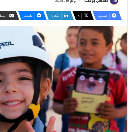
داماس بوست
يوليو 18, 2024
فيسبوك
‫X
لينكدإن
ماسنجر
مشار