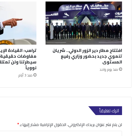
افتتاح مطار دير الزور الدولي.. شريان
ترامب: القيادة الإي
تنموي جديد بحضور وزاري رفيع
مفاوضات حقيقية.
المستوى
سيطرتنا ولن تمتلك
نووياً
منذ يوم واحد
منذ 3 أيام
اترك تعليقاً
لن يتم نشر عنوان بريدك الإلكتروني.
الحقول الإلزامية مشار إليها بـ
*
ا