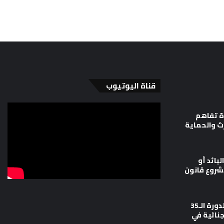
قناة اليوتيوب
ة تفاهم
رث والحماية
لبائد أو
شروع قانون
وزارة العدل تشارك في أعمال الدورة الـ35
جنائية في