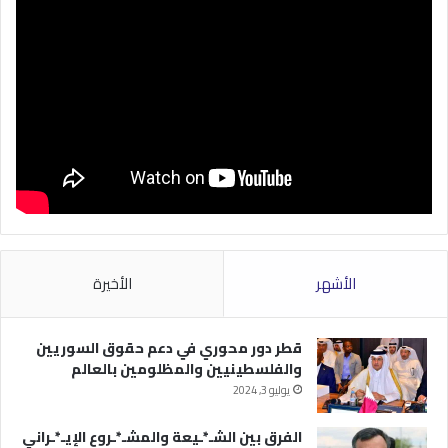
الأشهر
الأخيرة
قطر دور محوري في دعم حقوق السوريين
والفلسطينيين والمظلومين بالعالم
يوليو 3, 2024
الفرق بين الشـ*ـيعة والمشـ*ـروع الإيـ*ـراني