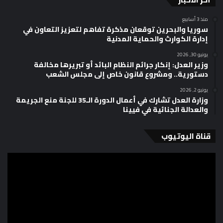
منذ 3 أسابيع
سوريا والبحرين توقعان مذكرة تفاهم لتعزيز التعاون في
إدارة الكوارث والحماية المدنية
يونيو 30, 2026
وزير العدل: إنكار جرائم النظام البائد أو تبريرها مخالفة
دستورية.. ومشروع قانون خاص إلى مجلس الشعب
يونيو 2, 2026
وزارة العدل تشارك في أعمال الدورة الـ35 للجنة منع الجريمة
والعدالة الجنائية في فيينا
قناة اليوتيوب