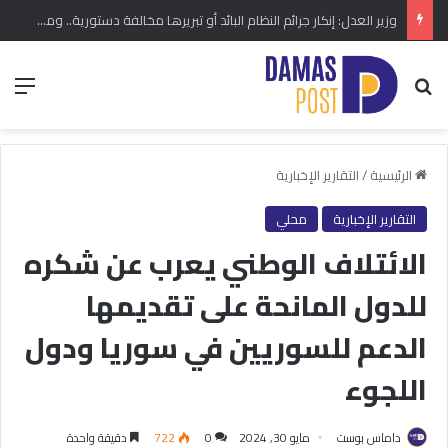
وزير العدل: إنكار جرائم النظام البائد أو تبريرها مخالفة دستورية.. ومشروع قانون خاص إلى مجلس الشعب
بحث عن
الق
الرئيسية
/
التقارير الإخبارية
التقارير الإخبارية
محلي
الائتلاف الوطني يعرب عن شكره
للدول المانحة على تقديمها
الدعم للسوريين في سوريا ودول
اللجوء
داماس بوست
مايو 30, 2024
0
722
دقيقة واحدة