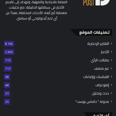
المنصة بالحيادية والمهنية، وتهدف إلى تقديم
الأخبار في سياقاتها الدقيقة، مع تحليلات
معمقة تُبرز أبعاد الأحداث المختلفة، بعيدًا عن
أي تحيز أيديولوجي أو سياسي.
تصنيفات الموقع
التقارير الإخبارية
8٬162
الأخبار
2٬505
مقالات الرأي
113
غير مصنف
111
اقتباسات وإضاءات
58
إنفوغراف
48
حدث وتحليل
31
مدونة " داماس بوست"
25
أخر الأخبار