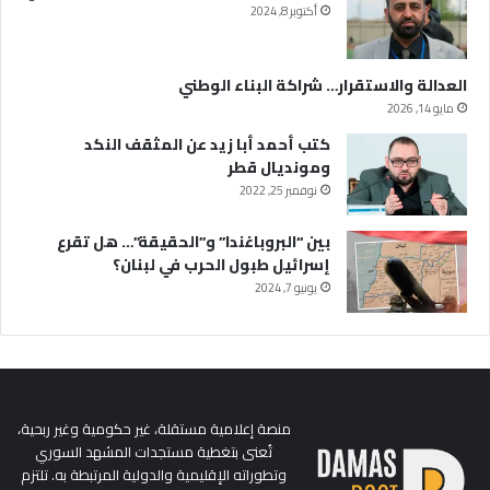
أكتوبر 8, 2024
العدالة والاستقرار… شراكة البناء الوطني
مايو 14, 2026
كتب أحمد أبا زيد عن المثقف النكد
ومونديال قطر
نوفمبر 25, 2022
بين “البروباغندا” و”الحقيقة”… هل تقرع
إسرائيل طبول الحرب في لبنان؟
يونيو 7, 2024
منصة إعلامية مستقلة، غير حكومية وغير ربحية،
تُعنى بتغطية مستجدات المشهد السوري
وتطوراته الإقليمية والدولية المرتبطة به. تلتزم