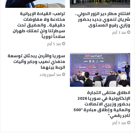
افتتاح مطار دير الزور الدولي..
ترامب: القيادة الإيرانية
شريان تنموي جديد بحضور
مخادعة ولا مفاوضات
وزاري رفيع المستوى
حقيقية.. والمضيق تحت
سيطرتنا ولن تمتلك طهران
منذ 3 أيام
سلاحاً نووياً
منذ 5 أيام
سوريا والأردن يبحثان توسعة
منفذي نصيب وجابر وآليات
الربط بينهما
منذ أسبوع واحد
انطلاق ملتقى التجارة
الإلكترونية في سوريا 2026
بحضور وزيري الاتصالات
والمالية وإطلاق مبادرة “500
تاجر رقمي”
منذ 5 أيام