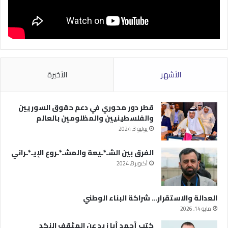
الأشهر
الأخيرة
قطر دور محوري في دعم حقوق السوريين
والفلسطينيين والمظلومين بالعالم
يوليو 3, 2024
الفرق بين الشـ*ـيعة والمشـ*ـروع الإيـ*ـراني
أكتوبر 8, 2024
العدالة والاستقرار… شراكة البناء الوطني
مايو 14, 2026
كتب أحمد أبا زيد عن المثقف النكد