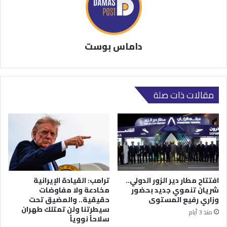
داماس بوست
مقالات ذات صلة
افتتاح مطار دير الزور الدولي..
ترامب: القيادة الإيرانية
شريان تنموي جديد بحضور
مخادعة ولا مفاوضات
وزاري رفيع المستوى
حقيقية.. والمضيق تحت
سيطرتنا ولن تمتلك طهران
منذ 3 أيام
سلاحاً نووياً