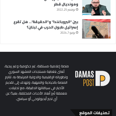
ومونديال قطر
نوفمبر 25, 2022
بين “البروباغندا” و”الحقيقة”… هل تقرع
إسرائيل طبول الحرب في لبنان؟
يونيو 7, 2024
منصة إعلامية مستقلة، غير حكومية وغير ربحية،
تُعنى بتغطية مستجدات المشهد السوري
وتطوراته الإقليمية والدولية المرتبطة به. تلتزم
المنصة بالحيادية والمهنية، وتهدف إلى تقديم
الأخبار في سياقاتها الدقيقة، مع تحليلات
معمقة تُبرز أبعاد الأحداث المختلفة، بعيدًا عن
أي تحيز أيديولوجي أو سياسي.
تصنيفات الموقع