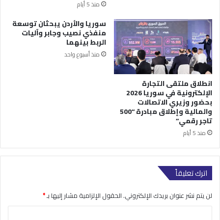
منذ 5 أيام
سوريا والأردن يبحثان توسعة
منفذي نصيب وجابر وآليات
الربط بينهما
منذ أسبوع واحد
انطلاق ملتقى التجارة
الإلكترونية في سوريا 2026
بحضور وزيري الاتصالات
والمالية وإطلاق مبادرة “500
تاجر رقمي”
منذ 5 أيام
اترك تعليقاً
لن يتم نشر عنوان بريدك الإلكتروني.
الحقول الإلزامية مشار إليها بـ
*
ا