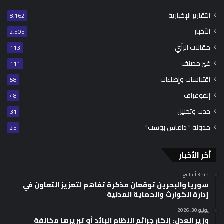
التقارير الإخبارية
8٬162
الأخبار
2٬505
مقالات الرأي
113
غير مصنف
111
اقتباسات وإضاءات
58
إنفوغراف
48
حدث وتحليل
31
مدونة " داماس بوست"
25
أخر الأخبار
منذ 3 أسابيع
سوريا والبحرين توقعان مذكرة تفاهم لتعزيز التعاون في
إدارة الكوارث والحماية المدنية
يونيو 30, 2026
وزير العدل: إنكار جرائم النظام البائد أو تبريرها مخالفة