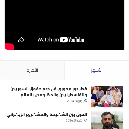
الأشهر
الأخيرة
قطر دور محوري في دعم حقوق السوريين
والفلسطينيين والمظلومين بالعالم
يوليو 3, 2024
الفرق بين الشـ*ـيعة والمشـ*ـروع الإيـ*ـراني
أكتوبر 8, 2024