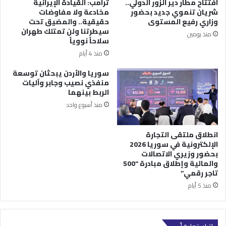
افتتاح مطار دير الزور الدولي..
ترامب: القيادة الإيرانية
شريان تنموي جديد بحضور
مخادعة ولا مفاوضات
وزاري رفيع المستوى
حقيقية.. والمضيق تحت
سيطرتنا ولن تمتلك طهران
منذ يومين
سلاحاً نووياً
منذ 4 أيام
سوريا والأردن يبحثان توسعة
منفذي نصيب وجابر وآليات
الربط بينهما
منذ أسبوع واحد
انطلاق ملتقى التجارة
الإلكترونية في سوريا 2026
بحضور وزيري الاتصالات
والمالية وإطلاق مبادرة “500
تاجر رقمي”
منذ 5 أيام