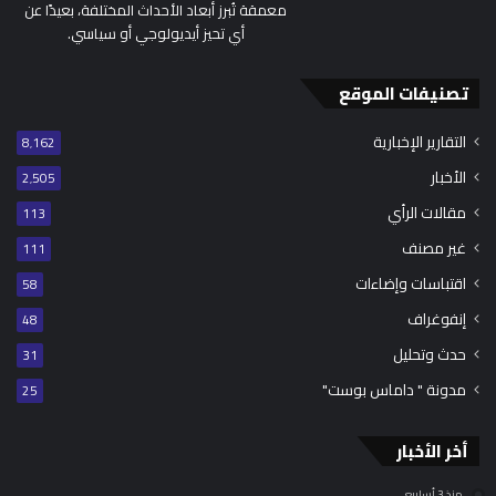
معمقة تُبرز أبعاد الأحداث المختلفة، بعيدًا عن
أي تحيز أيديولوجي أو سياسي.
تصنيفات الموقع
التقارير الإخبارية
8٬162
الأخبار
2٬505
مقالات الرأي
113
غير مصنف
111
اقتباسات وإضاءات
58
إنفوغراف
48
حدث وتحليل
31
مدونة " داماس بوست"
25
أخر الأخبار
منذ 3 أسابيع