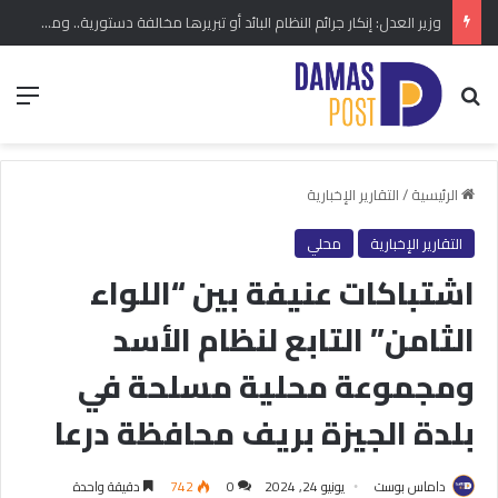
وزير العدل: إنكار جرائم النظام البائد أو تبريرها مخالفة دستورية.. ومشروع قانون خاص إلى مجلس الشعب
بحث عن
الق
الرئيسية
/
التقارير الإخبارية
التقارير الإخبارية
محلي
اشتباكات عنيفة بين “اللواء
الثامن” التابع لنظام الأسد
ومجموعة محلية مسلحة في
بلدة الجيزة بريف محافظة درعا
داماس بوست
يونيو 24, 2024
0
742
دقيقة واحدة