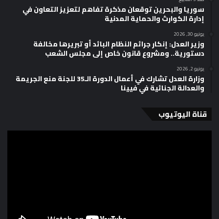
سوريا والبحرين توقعان مذكرة تفاهم لتعزيز التعاون في
إدارة الكوارث والحماية المدنية
يونيو 30, 2026
وزير العدل: إنكار جرائم النظام البائد أو تبريرها مخالفة
دستورية.. ومشروع قانون خاص إلى مجلس الشعب
يونيو 2, 2026
وزارة العدل تشارك في أعمال الدورة الـ35 للجنة منع الجريمة
والعدالة الجنائية في فيينا
قناة اليوتيوب