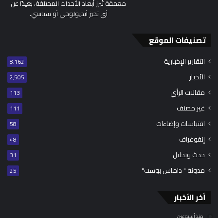
معمقة تُبرز أبعاد الأحداث المختلفة، بعيدًا عن
أي تحيز أيديولوجي أو سياسي.
تصنيفات الموقع
التقارير الإخبارية
8٬162
الأخبار
2٬505
مقالات الرأي
113
غير مصنف
111
اقتباسات وإضاءات
58
إنفوغراف
48
حدث وتحليل
31
مدونة " داماس بوست"
25
أخر الأخبار
منذ أسبوعين