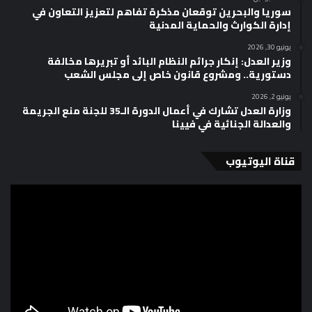
سوريا والبحرين توقعان مذكرة تفاهم لتعزيز التعاون في
إدارة الكوارث والحماية المدنية
يونيو 30, 2026
وزير العدل: إنكار جرائم النظام البائد أو تبريرها مخالفة
دستورية.. ومشروع قانون خاص إلى مجلس الشعب
يونيو 2, 2026
وزارة العدل تشارك في أعمال الدورة الـ35 للجنة منع الجريمة
والعدالة الجنائية في فيينا
قناة اليوتيوب