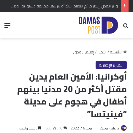
وزير العدل: إنكار جرائم النظام البائد أو تبريرها مخالفة دستورية.. ومشروع قانون خاص إلى مجلس الشعب
بحث عن
الق
الرئيسية
/
الأخبار
/
إقليمي ودولي
التقارير الإخبارية
أوكرانيا: الأمين العام يدين
مقتل أكثر من 20 مدنيًا بينهم
أطفال في هجوم على مدينة
“فينيتسا”
داماس بوست
يوليو 16, 2022
0
650
دقيقة واحدة