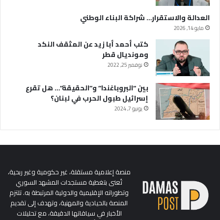
العدالة والاستقرار… شراكة البناء الوطني
مايو 14, 2026
كتب أحمد أبا زيد عن المثقف النكد
ومونديال قطر
نوفمبر 25, 2022
بين “البروباغندا” و”الحقيقة”… هل تقرع
إسرائيل طبول الحرب في لبنان؟
يونيو 7, 2024
منصة إعلامية مستقلة، غير حكومية وغير ربحية،
تُعنى بتغطية مستجدات المشهد السوري
وتطوراته الإقليمية والدولية المرتبطة به. تلتزم
المنصة بالحيادية والمهنية، وتهدف إلى تقديم
الأخبار في سياقاتها الدقيقة، مع تحليلات