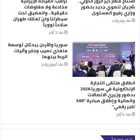
افتتاح مطار دير الزور الدولي..
ترامب: القيادة الإيرانية
شريان تنموي جديد بحضور
مخادعة ولا مفاوضات
وزاري رفيع المستوى
حقيقية.. والمضيق تحت
سيطرتنا ولن تمتلك طهران
منذ يوم واحد
سلاحاً نووياً
منذ 3 أيام
سوريا والأردن يبحثان توسعة
منفذي نصيب وجابر وآليات
الربط بينهما
منذ أسبوع واحد
انطلاق ملتقى التجارة
الإلكترونية في سوريا 2026
بحضور وزيري الاتصالات
والمالية وإطلاق مبادرة “500
تاجر رقمي”
منذ 4 أيام
اترك تعليقاً