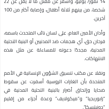
14 تموز/ يوليو، وأسفر عن مقتل ما لا يقل عن 22
شخصا، من بينهم ثلاثة أطفال، وإصابة أكثر من 100
آخرين.
وأدان الأمين العام، على لسان نائب المتحدث باسمه،
فرحان حق، أي هجمات ضد المدنيين أو البنية التحتية
المدنية، مجددًا دعوته للمساءلة عن مثل هذه
الانتهاكات.
ونقلا عن مكتب تنسيق الشؤون الإنسانية في الأمم
المتحدة بأن الغارات الروسية أسفرت عن سقوط
ضحايا وإلحاق أضرار بالبنية التحتية المدنية في
“زابوريجيا” و”ميكولايف” وعدة أجزاء من إقليم
“دونيتسكا”.