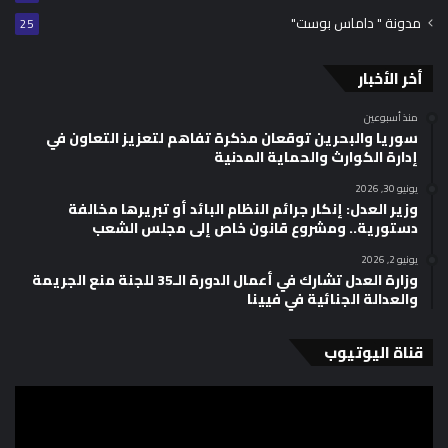
مدونة " داماس بوست"
25
أخر الأخبار
منذ أسبوعين
سوريا والبحرين توقعان مذكرة تفاهم لتعزيز التعاون في
إدارة الكوارث والحماية المدنية
يونيو 30, 2026
وزير العدل: إنكار جرائم النظام البائد أو تبريرها مخالفة
دستورية.. ومشروع قانون خاص إلى مجلس الشعب
يونيو 2, 2026
وزارة العدل تشارك في أعمال الدورة الـ35 للجنة منع الجريمة
والعدالة الجنائية في فيينا
قناة اليوتيوب