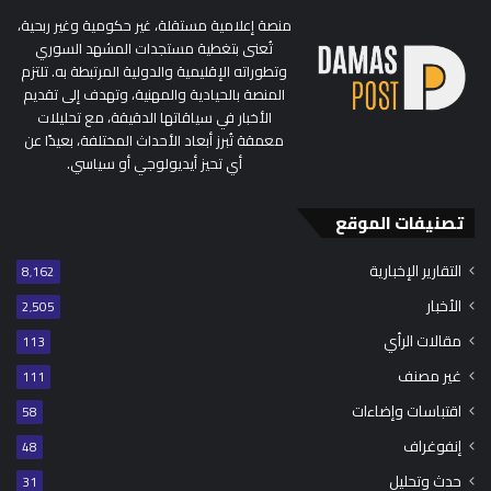
منصة إعلامية مستقلة، غير حكومية وغير ربحية،
تُعنى بتغطية مستجدات المشهد السوري
وتطوراته الإقليمية والدولية المرتبطة به. تلتزم
المنصة بالحيادية والمهنية، وتهدف إلى تقديم
الأخبار في سياقاتها الدقيقة، مع تحليلات
معمقة تُبرز أبعاد الأحداث المختلفة، بعيدًا عن
أي تحيز أيديولوجي أو سياسي.
تصنيفات الموقع
التقارير الإخبارية
8٬162
الأخبار
2٬505
مقالات الرأي
113
غير مصنف
111
اقتباسات وإضاءات
58
إنفوغراف
48
حدث وتحليل
31