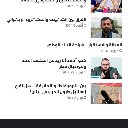
والفلسطينيين والمظلومين بالعالم
يوليو 3, 2024
الفرق بين الشـ*ـيعة والمشـ*ـروع الإيـ*ـراني
أكتوبر 8, 2024
العدالة والاستقرار… شراكة البناء الوطني
مايو 14, 2026
كتب أحمد أبا زيد عن المثقف النكد
ومونديال قطر
نوفمبر 25, 2022
بين “البروباغندا” و”الحقيقة”… هل تقرع
إسرائيل طبول الحرب في لبنان؟
يونيو 7, 2024