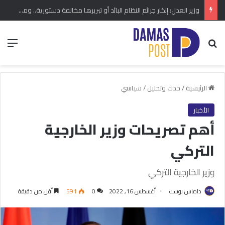
وزير العدل: إنكار جرائم النظام البائد أو تبريرها مخالفة دستورية.. ومشروع قانون خاص إلى مجلس الشعب
بحث عن
الق
الرئيسية
/
حدث وتحليل
/
سياسي
الأخبار
أهم تصريحات وزير الخارجية
التركي
وزير الخارجية التركي
داماس بوست
أغسطس 16, 2022
0
591
أقل من دقيقة