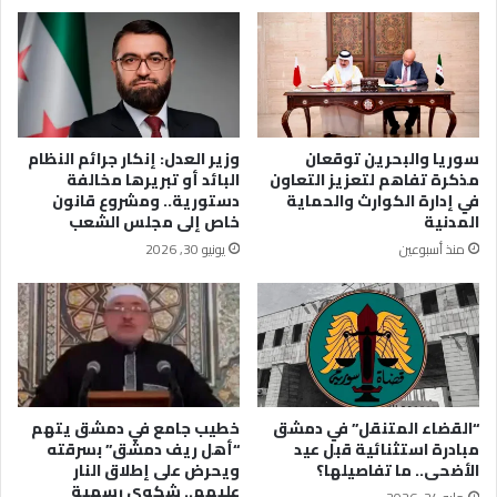
سوريا والبحرين توقعان
وزير العدل: إنكار جرائم النظام
مذكرة تفاهم لتعزيز التعاون
البائد أو تبريرها مخالفة
في إدارة الكوارث والحماية
دستورية.. ومشروع قانون
المدنية
خاص إلى مجلس الشعب
منذ أسبوعين
يونيو 30, 2026
“القضاء المتنقل” في دمشق
خطيب جامع في دمشق يتهم
مبادرة استثنائية قبل عيد
“أهل ريف دمشق” بسرقته
الأضحى.. ما تفاصيلها؟
ويحرض على إطلاق النار
عليهم.. شكوى رسمية