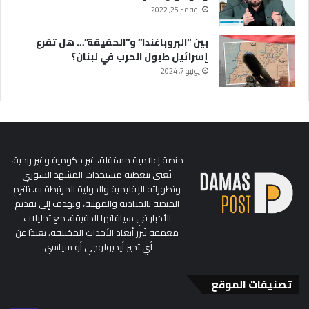
نوفمبر 25, 2022
بين “البروباغندا” و”الحقيقة”… هل تقرع
إسرائيل طبول الحرب في لبنان؟
يونيو 7, 2024
منصة إعلامية مستقلة، غير حكومية وغير ربحية،
تُعنى بتغطية مستجدات المشهد السوري
وتطوراته الإقليمية والدولية المرتبطة به. تلتزم
المنصة بالحيادية والمهنية، وتهدف إلى تقديم
الأخبار في سياقاتها الدقيقة، مع تحليلات
معمقة تُبرز أبعاد الأحداث المختلفة، بعيدًا عن
أي تحيز أيديولوجي أو سياسي.
تصنيفات الموقع