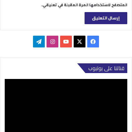
المتصفح لاستخدامها المرة المقبلة في تعليقي.
‫X
فيسبوك
‫YouTube
انستقرام
تيلقرام
قناتنا على يوتيوب