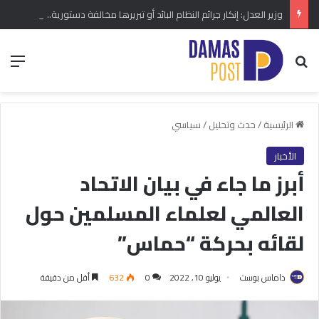
وزير العدل: إنكار جرائم النظام البائد أو تبريرها مخالفة دستورية.. ومشروع قانون خاص إلى مجلس الشعب
بحث عن
الق
الرئيسية
/
حدث وتحليل
/
سياسي
الأخبار
أبرز ما جاء في بيان الاتحاد
العالمي لعلماء المسلمين حول
لقائه بحركة “حماس”
داماس بوست
يوليو 10, 2022
0
632
أقل من دقيقة