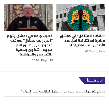
“القضاء المتنقل” في دمشق
خطيب جامع في دمشق يتهم
مبادرة استثنائية قبل عيد
“أهل ريف دمشق” بسرقته
الأضحى.. ما تفاصيلها؟
ويحرض على إطلاق النار
عليهم.. شكوى رسمية
مايو 24, 2026
بالتحريض والكراهية
مايو 18, 2026
اترك تعليقاً
لن يتم نشر عنوان بريدك الإلكتروني.
الحقول الإلزامية مشار إليها بـ
*
ا
ل