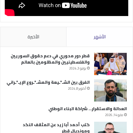
الأشهر
الأخيرة
قطر دور محوري في دعم حقوق السوريين
والفلسطينيين والمظلومين بالعالم
يوليو 3, 2024
الفرق بين الشـ*ـيعة والمشـ*ـروع الإيـ*ـراني
أكتوبر 8, 2024
العدالة والاستقرار… شراكة البناء الوطني
مايو 14, 2026
كتب أحمد أبا زيد عن المثقف النكد
ومونديال قطر