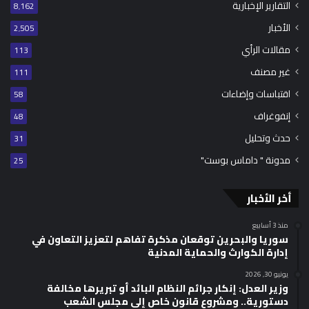
التقارير الإخبارية
8٬162
الأخبار
2٬505
مقالات الرأي
113
غير مصنف
111
اقتباسات وإضاءات
58
إنفوغراف
48
حدث وتحليل
31
مدونة " داماس بوست"
25
أخر الأخبار
منذ 3 أسابيع
سوريا والبحرين توقعان مذكرة تفاهم لتعزيز التعاون في
إدارة الكوارث والحماية المدنية
يونيو 30, 2026
وزير العدل: إنكار جرائم النظام البائد أو تبريرها مخالفة
دستورية.. ومشروع قانون خاص إلى مجلس الشعب