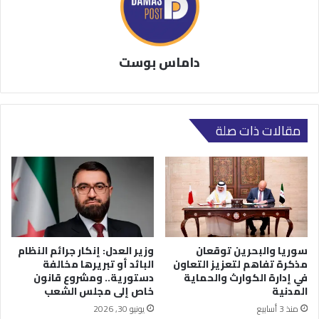
داماس بوست
مقالات ذات صلة
سوريا والبحرين توقعان
وزير العدل: إنكار جرائم النظام
مذكرة تفاهم لتعزيز التعاون
البائد أو تبريرها مخالفة
في إدارة الكوارث والحماية
دستورية.. ومشروع قانون
المدنية
خاص إلى مجلس الشعب
منذ 3 أسابيع
يونيو 30, 2026