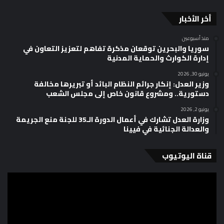
أخر الأخبار
منذ أسبوعين
سوريا والبحرين توقعان مذكرة تفاهم لتعزيز التعاون في
إدارة الكوارث والحماية المدنية
يونيو 30, 2026
وزير العدل: إنكار جرائم النظام البائد أو تبريرها مخالفة
دستورية.. ومشروع قانون خاص إلى مجلس الشعب
يونيو 2, 2026
وزارة العدل تشارك في أعمال الدورة الـ35 للجنة منع الجريمة
والعدالة الجنائية في فيينا
قناة اليوتيوب