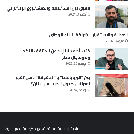
الفرق بين الشـ*ـيعة والمشـ*ـروع الإيـ*ـراني
أكتوبر 8, 2024
العدالة والاستقرار… شراكة البناء الوطني
مايو 14, 2026
كتب أحمد أبا زيد عن المثقف النكد
ومونديال قطر
نوفمبر 25, 2022
بين “البروباغندا” و”الحقيقة”… هل تقرع
إسرائيل طبول الحرب في لبنان؟
يونيو 7, 2024
منصة إعلامية مستقلة، غير حكومية وغير ربحية،