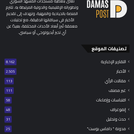
تُعنى بتغطية مستجدات المشهد السوري
وتطوراته الإقليمية والدولية المرتبطة به. تلتزم
المنصة بالحيادية والمهنية، وتهدف إلى تقديم
الأخبار في سياقاتها الدقيقة، مع تحليلات
معمقة تُبرز أبعاد الأحداث المختلفة، بعيدًا عن
أي تحيز أيديولوجي أو سياسي.
تصنيفات الموقع
التقارير الإخبارية
8٬162
الأخبار
2٬505
مقالات الرأي
113
غير مصنف
111
اقتباسات وإضاءات
58
إنفوغراف
48
حدث وتحليل
31
مدونة " داماس بوست"
25