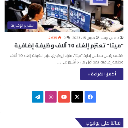
التقارير الإخبارية
داماس بوست
مارس 15, 2023
0
4٬635
“ميتا” تعتزم إلغاء 10 آلاف وظيفة إضافية
كشف رئيس مجلس إدارة “ميتا”، مارك زوكيبرغ، عزم الشركة إلغاء 10 آلاف
وظيفة إضافية، بعد أقل من 6 أشهر على…
أكمل القراءة »
‫X
فيسبوك
‫YouTube
انستقرام
تيلقرام
قناتنا على يوتيوب