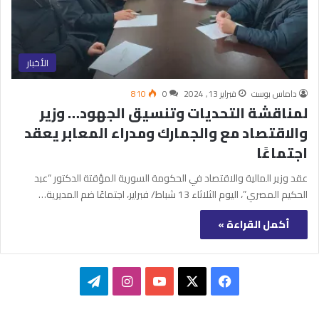
الأخبار
داماس بوست
فبراير 13, 2024
0
810
لمناقشة التحديات وتنسيق الجهود… وزير
والاقتصاد مع والجمارك ومدراء المعابر يعقد
اجتماعًا
عقد وزير المالية والاقتصاد في الحكومة السورية المؤقتة الدكتور “عبد
الحكيم المصري”، اليوم الثلاثاء 13 شباط/ فبراير، اجتماعًا ضم المديرية…
أكمل القراءة »
‫X
فيسبوك
‫YouTube
انستقرام
تيلقرام