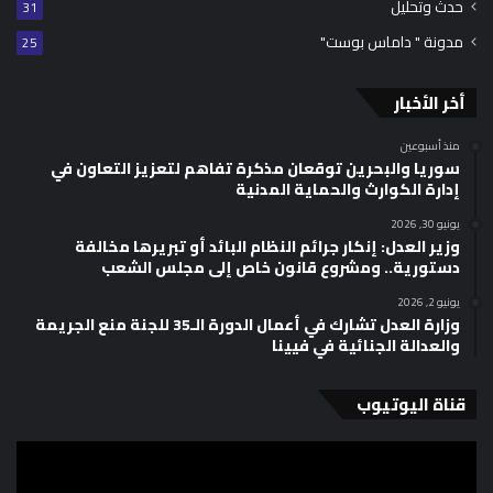
حدث وتحليل
31
مدونة " داماس بوست"
25
أخر الأخبار
منذ أسبوعين
سوريا والبحرين توقعان مذكرة تفاهم لتعزيز التعاون في
إدارة الكوارث والحماية المدنية
يونيو 30, 2026
وزير العدل: إنكار جرائم النظام البائد أو تبريرها مخالفة
دستورية.. ومشروع قانون خاص إلى مجلس الشعب
يونيو 2, 2026
وزارة العدل تشارك في أعمال الدورة الـ35 للجنة منع الجريمة
والعدالة الجنائية في فيينا
قناة اليوتيوب