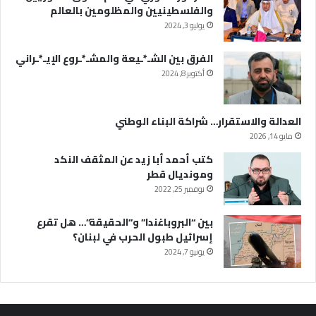
والفلسطينيين والمظلومين بالعالم
يوليو 3, 2024
الفرق بين الشـ*ـيعة والمشـ*ـروع الإيـ*ـراني
أكتوبر 8, 2024
العدالة والاستقرار… شراكة البناء الوطني
مايو 14, 2026
كتب أحمد أبا زيد عن المثقف النكد
ومونديال قطر
نوفمبر 25, 2022
بين “البروباغندا” و”الحقيقة”… هل تقرع
إسرائيل طبول الحرب في لبنان؟
يونيو 7, 2024