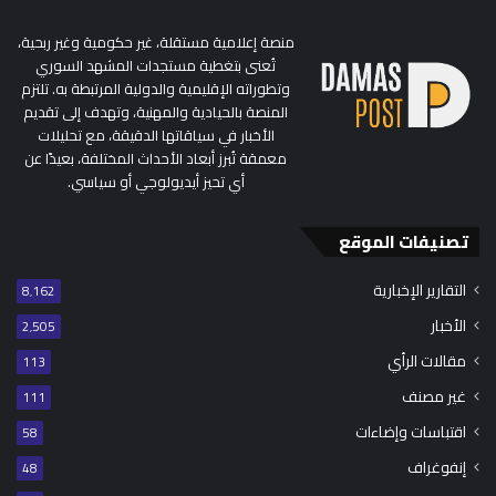
منصة إعلامية مستقلة، غير حكومية وغير ربحية،
تُعنى بتغطية مستجدات المشهد السوري
وتطوراته الإقليمية والدولية المرتبطة به. تلتزم
المنصة بالحيادية والمهنية، وتهدف إلى تقديم
الأخبار في سياقاتها الدقيقة، مع تحليلات
معمقة تُبرز أبعاد الأحداث المختلفة، بعيدًا عن
أي تحيز أيديولوجي أو سياسي.
تصنيفات الموقع
التقارير الإخبارية
8٬162
الأخبار
2٬505
مقالات الرأي
113
غير مصنف
111
اقتباسات وإضاءات
58
إنفوغراف
48