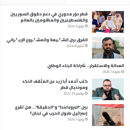
قطر دور محوري في دعم حقوق السوريين
والفلسطينيين والمظلومين بالعالم
يوليو 3, 2024
الفرق بين الشـ*ـيعة والمشـ*ـروع الإيـ*ـراني
أكتوبر 8, 2024
العدالة والاستقرار… شراكة البناء الوطني
مايو 14, 2026
كتب أحمد أبا زيد عن المثقف النكد
ومونديال قطر
نوفمبر 25, 2022
بين “البروباغندا” و”الحقيقة”… هل تقرع
إسرائيل طبول الحرب في لبنان؟
يونيو 7, 2024