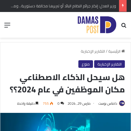
وزير العدل: إنكار جرائم النظام البائد أو تبريرها مخالفة دستورية.. ومشروع قانون خاص إلى مجلس الشعب
بحث عن
الق
الرئيسية
/
التقارير الإخبارية
التقارير الإخبارية
منوع
هل سيحل الذكاء الاصطناعي
مكان الموظفين في عام 2024؟؟
داماس بوست
مارس 29, 2024
0
755
دقيقة واحدة