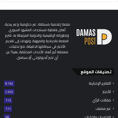
منصة إعلامية مستقلة، غير حكومية وغير ربحية،
تُعنى بتغطية مستجدات المشهد السوري
وتطوراته الإقليمية والدولية المرتبطة به. تلتزم
المنصة بالحيادية والمهنية، وتهدف إلى تقديم
الأخبار في سياقاتها الدقيقة، مع تحليلات
معمقة تُبرز أبعاد الأحداث المختلفة، بعيدًا عن
أي تحيز أيديولوجي أو سياسي.
تصنيفات الموقع
التقارير الإخبارية
8٬162
الأخبار
2٬505
مقالات الرأي
113
غير مصنف
111
اقتباسات وإضاءات
58