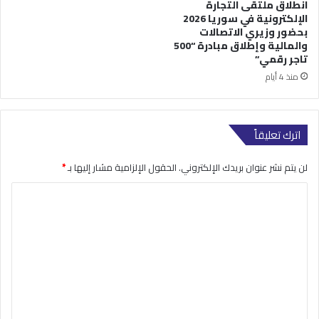
انطلاق ملتقى التجارة
الإلكترونية في سوريا 2026
بحضور وزيري الاتصالات
والمالية وإطلاق مبادرة “500
تاجر رقمي”
منذ 4 أيام
اترك تعليقاً
لن يتم نشر عنوان بريدك الإلكتروني.
الحقول الإلزامية مشار إليها بـ
*
ا
ل
ت
ع
ل
ي