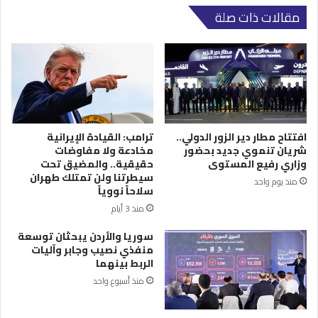
مقالات ذات صلة
افتتاح مطار دير الزور الدولي..
ترامب: القيادة الإيرانية
شريان تنموي جديد بحضور
مخادعة ولا مفاوضات
وزاري رفيع المستوى
حقيقية.. والمضيق تحت
سيطرتنا ولن تمتلك طهران
منذ يوم واحد
سلاحاً نووياً
منذ 3 أيام
سوريا والأردن يبحثان توسعة
منفذي نصيب وجابر وآليات
الربط بينهما
منذ أسبوع واحد