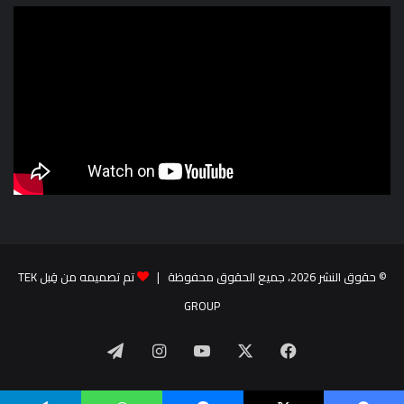
© حقوق النشر 2026، جميع الحقوق محفوظة |
تم تصميمه من قِبل TEK
GROUP
‫X
فيسبوك
‫YouTube
انستقرام
تيلقرام