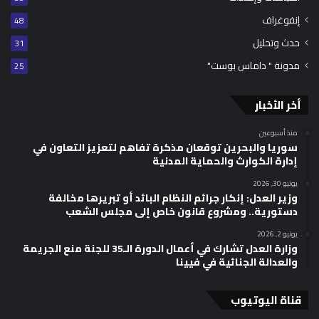
إنفوغراف
48
حدث وتحليل
31
مدونة " داماس بوست"
25
أخر الأخبار
منذ أسبوعين
سوريا والبحرين توقعان مذكرة تفاهم لتعزيز التعاون في
إدارة الكوارث والحماية المدنية
يونيو 30, 2026
وزير العدل: إنكار جرائم النظام البائد أو تبريرها مخالفة
دستورية.. ومشروع قانون خاص إلى مجلس الشعب
يونيو 2, 2026
وزارة العدل تشارك في أعمال الدورة الـ35 للجنة منع الجريمة
والعدالة الجنائية في فيينا
قناة اليوتيوب