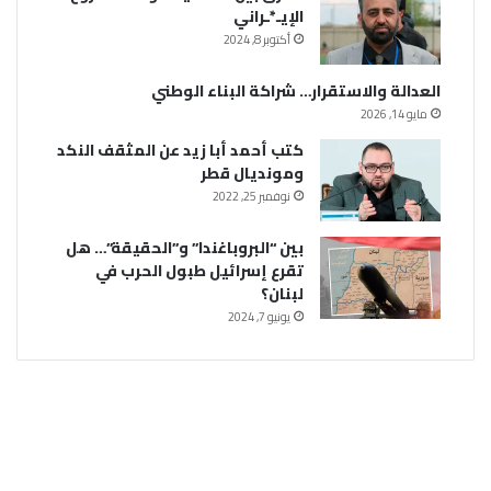
الإيـ*ـراني
أكتوبر 8, 2024
العدالة والاستقرار… شراكة البناء الوطني
مايو 14, 2026
كتب أحمد أبا زيد عن المثقف النكد
ومونديال قطر
نوفمبر 25, 2022
بين “البروباغندا” و”الحقيقة”… هل
تقرع إسرائيل طبول الحرب في
لبنان؟
يونيو 7, 2024