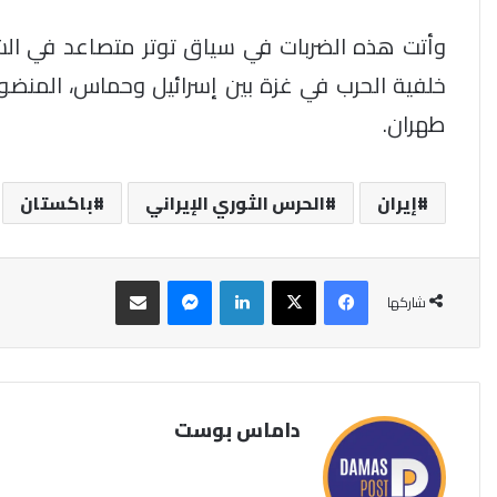
وأتت هذه الضربات في سياق توتر متصاعد في ا
خلفية الحرب في غزة بين إسرائيل وحماس، المنض
طهران.
إيران
الحرس الثوري الإيراني
باكستان
فيسبوك
‫X
لينكدإن
ماسنجر
مشاركة عبر البريد
شاركها
داماس بوست