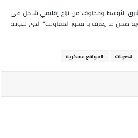
لشرق الأوسط ومخاوف من نزاع إقليمي شامل على
وية ضمن ما يعرف بـ”محور المقاومة” الذي تقوده
ضربات
مواقع عسكرية