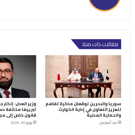
مقالات ذات صلة
سوريا والبحرين توقعان مذكرة تفاهم
وزير العدل: إنكار جر
لتعزيز التعاون في إدارة الكوارث
تبريرها مخالفة دس
والحماية المدنية
قانون خاص إلى م
منذ أسبوعين
يونيو 30, 2026