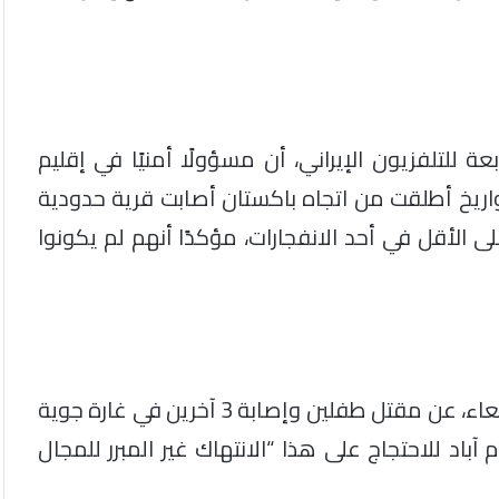
عة للتلفزيون الإيراني، أن مسؤولًا أمنيًا في إقليم
يخ أطلقت من اتجاه باكستان أصابت قرية حدودية
ببة في وفاة 3 نساء و4 أطفال على الأقل في أحد الانفجارات، مؤكدًا أنهم لم يكونوا
وكانت وزارة الخارجية الباكستانية قد أعلنت، يوم الأربعاء، عن مقتل طفلين وإصابة 3 آخرين في غارة جوية
باد للاحتجاج على هذا “الانتهاك غير المبرر للمجال