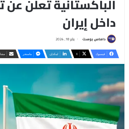
الباكستانية تعلن عن 
داخل إيران
داماس بوست
يناير 18, 2024
فيسبوك
‫X
لينكدإن
ماسنجر
مشار